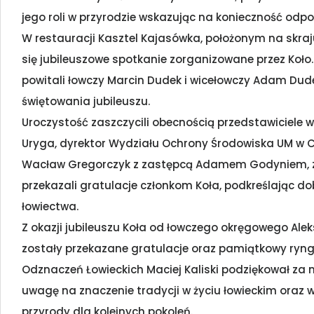
jego roli w przyrodzie wskazując na konieczność odp
W restauracji Kasztel Kajasówka, położonym na skraj
się jubileuszowe spotkanie zorganizowane przez Koło
powitali łowczy Marcin Dudek i wicełowczy Adam Dude
świętowania jubileuszu.
Uroczystość zaszczycili obecnością przedstawiciele
Uryga, dyrektor Wydziału Ochrony Środowiska UM w 
Wacław Gregorczyk z zastępcą Adamem Godyniem, za
przekazali gratulacje członkom Koła, podkreślając d
łowiectwa.
Z okazji jubileuszu Koła od łowczego okręgowego Alek
zostały przekazane gratulacje oraz pamiątkowy ryng
Odznaczeń Łowieckich Maciej Kaliski podziękował za m
uwagę na znaczenie tradycji w życiu łowieckim oraz
przyrody dla kolejnych pokoleń.