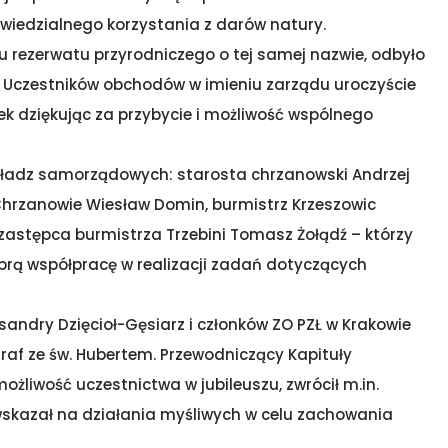
owiedzialnego korzystania z darów natury.
u rezerwatu przyrodniczego o tej samej nazwie, odbyło
. Uczestników obchodów w imieniu zarządu uroczyście
k dziękując za przybycie i możliwość wspólnego
 władz samorządowych: starosta chrzanowski Andrzej
Chrzanowie Wiesław Domin, burmistrz Krzeszowic
stępca burmistrza Trzebini Tomasz Żołądź – którzy
obrą współpracę w realizacji zadań dotyczących
sandry Dzięcioł-Gęsiarz i członków ZO PZŁ w Krakowie
raf ze św. Hubertem. Przewodniczący Kapituły
ożliwość uczestnictwa w jubileuszu, zwrócił m.in.
 wskazał na działania myśliwych w celu zachowania