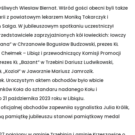
yśliwych Wiesław Biernat. Wśród gości obecni byli także
rii z powiatowym lekarzem Moniką Tokarczyk i
m Sałga. W jubileuszowym spotkaniu uczestniczył
zedstawiciele zaprzyjaźnionych kół łowieckich: łowczy
„Diana” w Chrzanowie Bogusław Budzowski, prezes KŁ
” Chełmek – Libiąż i przewodniczący Komisji Promocji
ezes KŁ „Bażant” w Trzebini Dariusz Ludwikowski,
KŁ „Kozioł” w Jaworznie Mariusz Jamrozik.
dek. Uroczystym aktem obchodów było wbicie
onków Koła do sztandaru nadanego Kołu i
1 października 2023 roku w Libiążu.
ficjalnej obchodów zapewniła sygnalistka Julia Królik,
ólną pamiątkę jubileuszu stanowi pamiątkowy medal
 27 położony w gminie Trzebinia i gminie Krzeszowice o