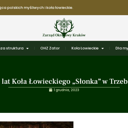
ca polskich myśliwych i koła łowieckie.
Zarząd Okręgowy Kraków
za struktura
OHZ Zator
Koła Łowieckie
Dla my
 lat Koła Łowieckiego „Słonka” w Trzeb
1 grudnia, 2023