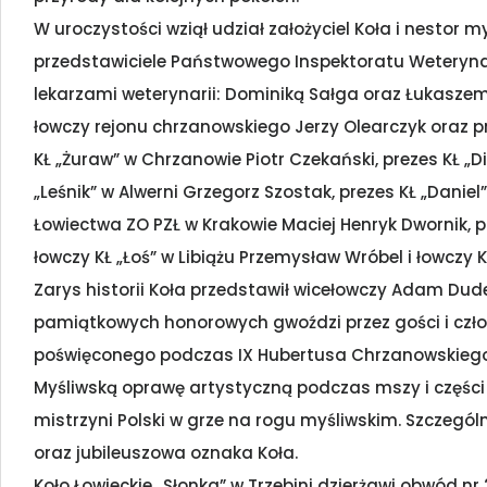
W uroczystości wziął udział założyciel Koła i nestor m
przedstawiciele Państwowego Inspektoratu Weteryna
lekarzami weterynarii: Dominiką Sałga oraz Łukasze
łowczy rejonu chrzanowskiego Jerzy Olearczyk oraz pr
KŁ „Żuraw” w Chrzanowie Piotr Czekański, prezes KŁ 
„Leśnik” w Alwerni Grzegorz Szostak, prezes KŁ „Daniel
Łowiectwa ZO PZŁ w Krakowie Maciej Henryk Dwornik, pr
łowczy KŁ „Łoś” w Libiążu Przemysław Wróbel i łowczy 
Zarys historii Koła przedstawił wicełowczy Adam Du
pamiątkowych honorowych gwoździ przez gości i czł
poświęconego podczas IX Hubertusa Chrzanowskiego 2
Myśliwską oprawę artystyczną podczas mszy i części o
mistrzyni Polski w grze na rogu myśliwskim. Szczeg
oraz jubileuszowa oznaka Koła.
Koło Łowieckie „Słonka” w Trzebini dzierżawi obwód nr