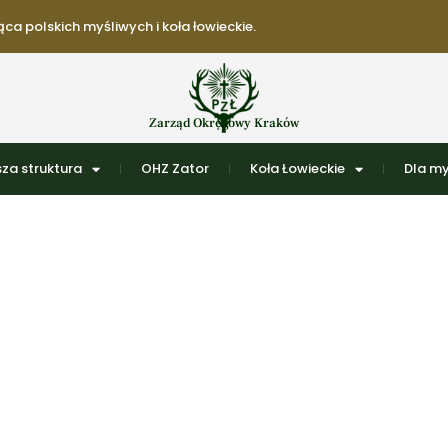
ca polskich myśliwych i koła łowieckie.
Zarząd Okręgowy Kraków
za struktura
OHZ Zator
Koła Łowieckie
Dla my