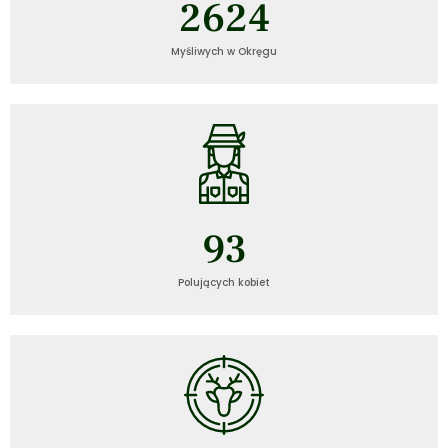
2626
Myśliwych w Okręgu
94
Polujących kobiet