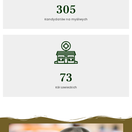
306
Kandydatów na myśliwych
74
Kół Łowieckich