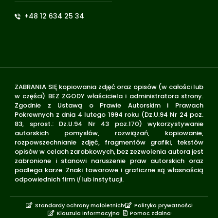
+48 12 634 25 34
ZABRANIA SIĘ kopiowania zdjęć oraz opisów (w całości lub
w części) BEZ ZGODY właściciela i administratora strony.
Zgodnie z Ustawą o Prawie Autorskim i Prawach
Pokrewnych z dnia 4 lutego 1994 roku (Dz.U.94 Nr 24 poz.
83, sprost.: Dz.U.94 Nr 43 poz.170) wykorzystywanie
autorskich pomysłów, rozwiązań, kopiowanie,
rozpowszechnianie zdjęć, fragmentów grafiki, tekstów
opisów w celach zarobkowych, bez zezwolenia autora jest
zabronione i stanowi naruszenie praw autorskich oraz
podlega karze. Znaki towarowe i graficzne są własnością
odpowiednich firm i/lub instytucji.
Standardy ochrony małoletnich
Polityka prywatności
Klauzula informacyjna
Pomoc zdalna