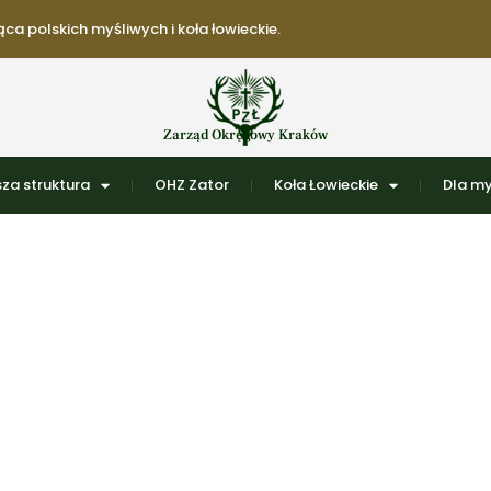
ca polskich myśliwych i koła łowieckie.
Zarząd Okręgowy Kraków
za struktura
OHZ Zator
Koła Łowieckie
Dla my