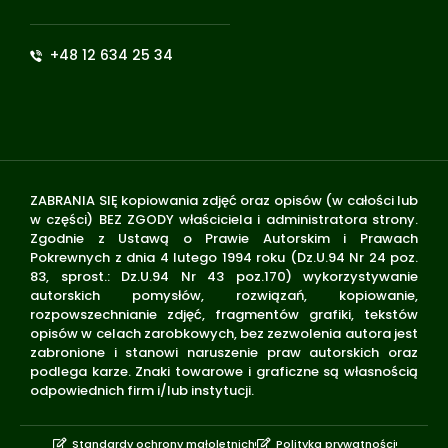
+48 12 634 25 34
ZABRANIA SIĘ kopiowania zdjęć oraz opisów (w całości lub
w części) BEZ ZGODY właściciela i administratora strony.
Zgodnie z Ustawą o Prawie Autorskim i Prawach
Pokrewnych z dnia 4 lutego 1994 roku (Dz.U.94 Nr 24 poz.
83, sprost.: Dz.U.94 Nr 43 poz.170) wykorzystywanie
autorskich pomysłów, rozwiązań, kopiowanie,
rozpowszechnianie zdjęć, fragmentów grafiki, tekstów
opisów w celach zarobkowych, bez zezwolenia autora jest
zabronione i stanowi naruszenie praw autorskich oraz
podlega karze. Znaki towarowe i graficzne są własnością
odpowiednich firm i/lub instytucji.
Standardy ochrony małoletnich
Polityka prywatności