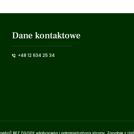
Dane kontaktowe
+48 12 634 25 34
zęści) BEZ ZGODY właściciela i administratora strony. Zgodnie z U