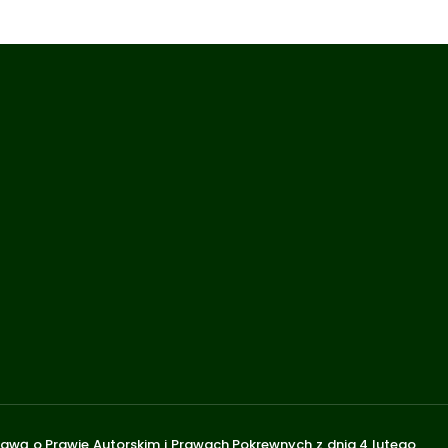
stawą o Prawie Autorskim i Prawach Pokrewnych z dnia 4 lutego