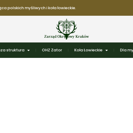
ca polskich myśliwych i koła łowieckie.
Zarząd Okręgowy Kraków
za struktura
OHZ Zator
Koła Łowieckie
Dla my