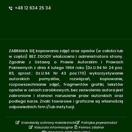
+48 12 634 25 34
ZABRANIA SIĘ kopiowania zdjęć oraz opisów (w całości lub
w części) BEZ ZGODY właściciela i administratora strony.
Zgodnie z Ustawą o Prawie Autorskim i Prawach
Pokrewnych z dnia 4 lutego 1994 roku (Dz.U.94 Nr 24 poz.
83, sprost.: Dz.U.94 Nr 43 poz.170) wykorzystywanie
autorskich pomysłów, rozwiązań, kopiowanie,
rozpowszechnianie zdjęć, fragmentów grafiki, tekstów
opisów w celach zarobkowych, bez zezwolenia autora jest
zabronione i stanowi naruszenie praw autorskich oraz
podlega karze. Znaki towarowe i graficzne są własnością
odpowiednich firm i/lub instytucji.
Standardy ochrony małoletnich
Polityka prywatności
Klauzula informacyjna
Pomoc zdalna
Wsparcie GWP Wirtualnie