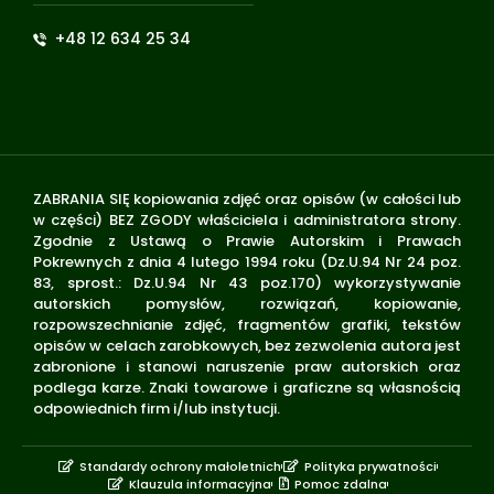
+48 12 634 25 34
ZABRANIA SIĘ kopiowania zdjęć oraz opisów (w całości lub
w części) BEZ ZGODY właściciela i administratora strony.
Zgodnie z Ustawą o Prawie Autorskim i Prawach
Pokrewnych z dnia 4 lutego 1994 roku (Dz.U.94 Nr 24 poz.
83, sprost.: Dz.U.94 Nr 43 poz.170) wykorzystywanie
autorskich pomysłów, rozwiązań, kopiowanie,
rozpowszechnianie zdjęć, fragmentów grafiki, tekstów
opisów w celach zarobkowych, bez zezwolenia autora jest
zabronione i stanowi naruszenie praw autorskich oraz
podlega karze. Znaki towarowe i graficzne są własnością
odpowiednich firm i/lub instytucji.
Standardy ochrony małoletnich
Polityka prywatności
Klauzula informacyjna
Pomoc zdalna