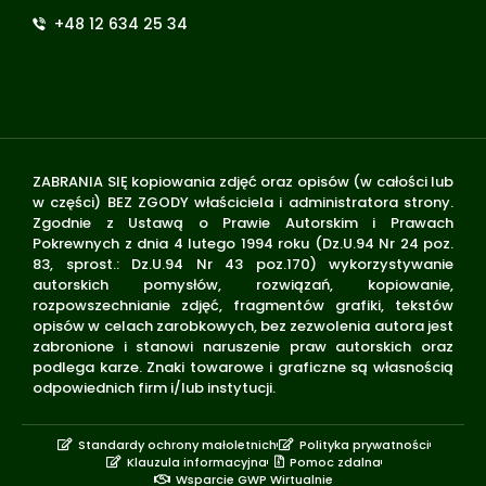
+48 12 634 25 34
ZABRANIA SIĘ kopiowania zdjęć oraz opisów (w całości lub
w części) BEZ ZGODY właściciela i administratora strony.
Zgodnie z Ustawą o Prawie Autorskim i Prawach
Pokrewnych z dnia 4 lutego 1994 roku (Dz.U.94 Nr 24 poz.
83, sprost.: Dz.U.94 Nr 43 poz.170) wykorzystywanie
autorskich pomysłów, rozwiązań, kopiowanie,
rozpowszechnianie zdjęć, fragmentów grafiki, tekstów
opisów w celach zarobkowych, bez zezwolenia autora jest
zabronione i stanowi naruszenie praw autorskich oraz
podlega karze. Znaki towarowe i graficzne są własnością
odpowiednich firm i/lub instytucji.
Standardy ochrony małoletnich
Polityka prywatności
Klauzula informacyjna
Pomoc zdalna
Wsparcie GWP Wirtualnie