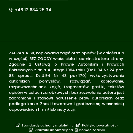
+48 12 634 25 34
ZABRANIA SIĘ kopiowania zdjęć oraz opisów (w całości lub
w części) BEZ ZGODY właściciela i administratora strony.
Zgodnie z Ustawą o Prawie Autorskim i Prawach
Pokrewnych z dnia 4 lutego 1994 roku (Dz.U.94 Nr 24 poz.
83, sprost.: Dz.U.94 Nr 43 poz.170) wykorzystywanie
autorskich pomysłów, rozwiązań, kopiowanie,
rozpowszechnianie zdjęć, fragmentów grafiki, tekstów
opisów w celach zarobkowych, bez zezwolenia autora jest
zabronione i stanowi naruszenie praw autorskich oraz
podlega karze. Znaki towarowe i graficzne są własnością
odpowiednich firm i/lub instytucji.
Standardy ochrony małoletnich
Polityka prywatności
Klauzula informacyjna
Pomoc zdalna