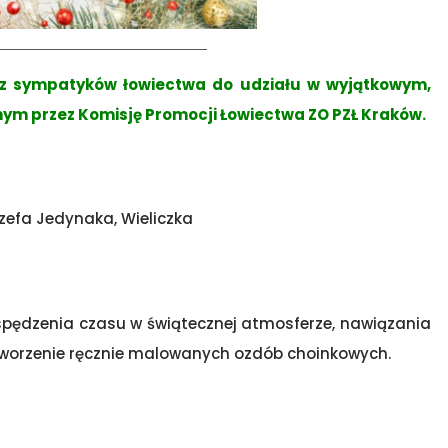
az sympatyków łowiectwa do udziału w wyjątkowym,
ym przez Komisję Promocji Łowiectwa ZO PZŁ Kraków.
efa Jedynaka, Wieliczka
spędzenia czasu w świątecznej atmosferze, nawiązania
t tworzenie ręcznie malowanych ozdób choinkowych.