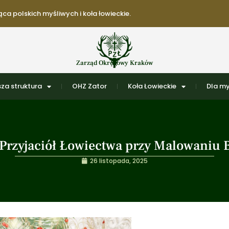
ca polskich myśliwych i koła łowieckie.
Zarząd Okręgowy Kraków
za struktura
OHZ Zator
Koła Łowieckie
Dla my
Przyjaciół Łowiectwa przy Malowaniu 
26 listopada, 2025