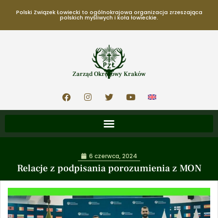
Polski Związek Łowiecki to ogólnokrajowa organizacja zrzeszająca
polskich myśliwych i koła łowieckie.
Zarząd Okręgowy Kraków
6 czerwca, 2024
Relacje z podpisania porozumienia z MON