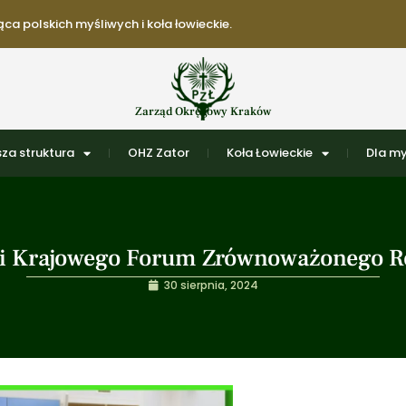
ca polskich myśliwych i koła łowieckie.
Zarząd Okręgowy Kraków
za struktura
OHZ Zator
Koła Łowieckie
Dla my
cji Krajowego Forum Zrównoważonego R
30 sierpnia, 2024