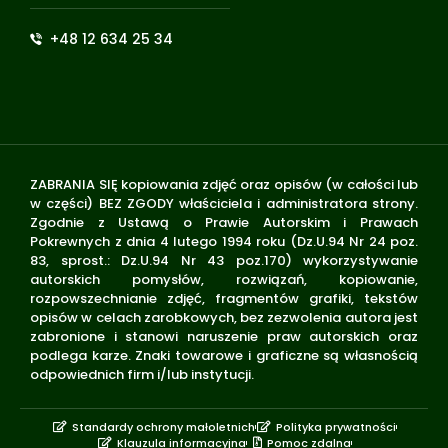
+48 12 634 25 34
ZABRANIA SIĘ kopiowania zdjęć oraz opisów (w całości lub
w części) BEZ ZGODY właściciela i administratora strony.
Zgodnie z Ustawą o Prawie Autorskim i Prawach
Pokrewnych z dnia 4 lutego 1994 roku (Dz.U.94 Nr 24 poz.
83, sprost.: Dz.U.94 Nr 43 poz.170) wykorzystywanie
autorskich pomysłów, rozwiązań, kopiowanie,
rozpowszechnianie zdjęć, fragmentów grafiki, tekstów
opisów w celach zarobkowych, bez zezwolenia autora jest
zabronione i stanowi naruszenie praw autorskich oraz
podlega karze. Znaki towarowe i graficzne są własnością
odpowiednich firm i/lub instytucji.
Standardy ochrony małoletnich
Polityka prywatności
Klauzula informacyjna
Pomoc zdalna