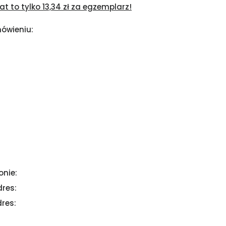
 to tylko 13,34 zł za egzemplarz!
ówieniu:
onie:
dres:
res: