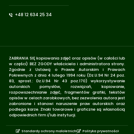
+48 12 634 25 34
ZABRANIA SIĘ kopiowania zdjęć oraz opisów (w całości lub
w części) BEZ ZGODY właściciela i administratora strony.
Zgodnie z Ustawą o Prawie Autorskim i Prawach
Pokrewnych z dnia 4 lutego 1994 roku (Dz.U.94 Nr 24 poz.
83, sprost.: Dz.U.94 Nr 43 poz.170) wykorzystywanie
autorskich pomysłów, rozwiązań, kopiowanie,
rozpowszechnianie zdjęć, fragmentów grafiki, tekstów
opisów w celach zarobkowych, bez zezwolenia autora jest
zabronione i stanowi naruszenie praw autorskich oraz
podlega karze. Znaki towarowe i graficzne są własnością
odpowiednich firm i/lub instytucji.
Standardy ochrony małoletnich
Polityka prywatności