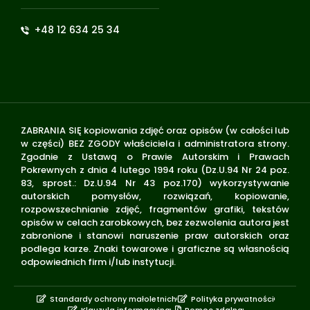
+48 12 634 25 34
ZABRANIA SIĘ kopiowania zdjęć oraz opisów (w całości lub
w części) BEZ ZGODY właściciela i administratora strony.
Zgodnie z Ustawą o Prawie Autorskim i Prawach
Pokrewnych z dnia 4 lutego 1994 roku (Dz.U.94 Nr 24 poz.
83, sprost.: Dz.U.94 Nr 43 poz.170) wykorzystywanie
autorskich pomysłów, rozwiązań, kopiowanie,
rozpowszechnianie zdjęć, fragmentów grafiki, tekstów
opisów w celach zarobkowych, bez zezwolenia autora jest
zabronione i stanowi naruszenie praw autorskich oraz
podlega karze. Znaki towarowe i graficzne są własnością
odpowiednich firm i/lub instytucji.
Standardy ochrony małoletnich
Polityka prywatności
Klauzula informacyjna
Pomoc zdalna