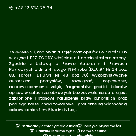
+48 12 634 25 34
ZABRANIA SIĘ kopiowania zdjęć oraz opisów (w całości lub
w części) BEZ ZGODY właściciela i administratora strony.
Zgodnie z Ustawą o Prawie Autorskim i Prawach
Pokrewnych z dnia 4 lutego 1994 roku (Dz.U.94 Nr 24 poz.
83, sprost.: Dz.U.94 Nr 43 poz.170) wykorzystywanie
autorskich pomysłów, rozwiązań, kopiowanie,
rozpowszechnianie zdjęć, fragmentów grafiki, tekstów
opisów w celach zarobkowych, bez zezwolenia autora jest
zabronione i stanowi naruszenie praw autorskich oraz
podlega karze. Znaki towarowe i graficzne są własnością
odpowiednich firm i/lub instytucji.
Standardy ochrony małoletnich
Polityka prywatności
Klauzula informacyjna
Pomoc zdalna
Wsparcie GWP Wirtualnie