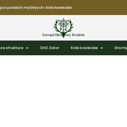
ca polskich myśliwych i koła łowieckie.
Zarząd Okręgowy Kraków
za struktura
OHZ Zator
Koła Łowieckie
Dla my