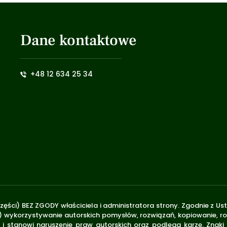
Dane kontaktowe
+48 12 634 25 34
zęści) BEZ ZGODY właściciela i administratora strony. Zgodnie z U
.170) wykorzystywanie autorskich pomysłów, rozwiązań, kopiowanie, 
i stanowi naruszenie praw autorskich oraz podlega karze. Znaki