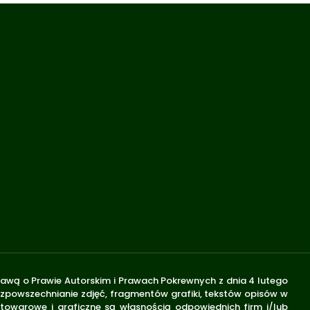
stawą o Prawie Autorskim i Prawach Pokrewnych z dnia 4 lutego
rozpowszechnianie zdjęć, fragmentów grafiki, tekstów opisów w
 towarowe i graficzne są własnością odpowiednich firm i/lub